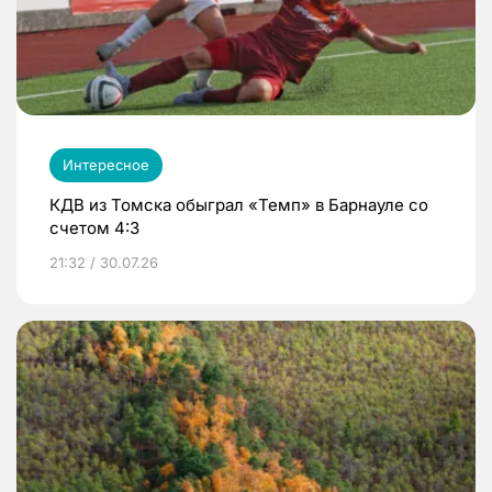
Интересное
КДВ из Томска обыграл «Темп» в Барнауле со
счетом 4:3
21:32 / 30.07.26