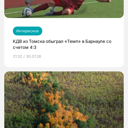
Интересное
КДВ из Томска обыграл «Темп» в Барнауле со
счетом 4:3
21:32 / 30.07.26