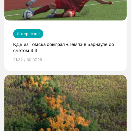
Интересное
КДВ из Томска обыграл «Темп» в Барнауле со
счетом 4:3
21:32 / 30.07.26