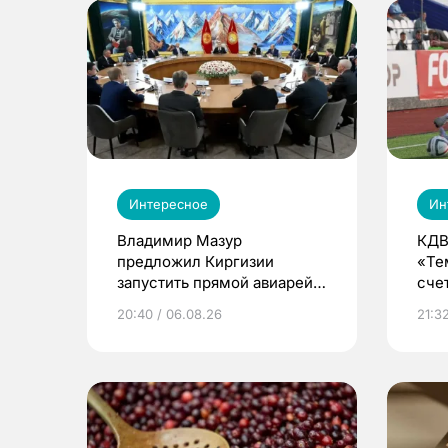
Интересное
Ин
Владимир Мазур
КДВ
предложил Киргизии
«Те
запустить прямой авиарейс
сче
из Томска
20:40 / 06.08.26
21:32