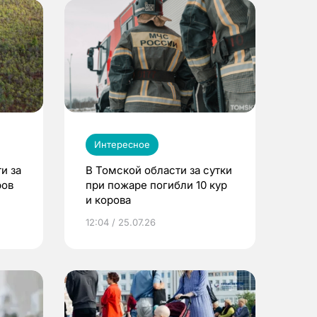
Интересное
и за
В Томской области за сутки
ров
при пожаре погибли 10 кур
и корова
12:04 / 25.07.26