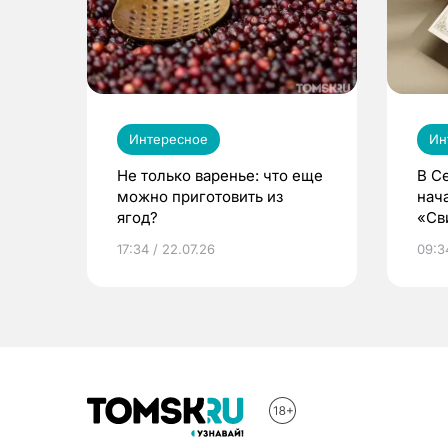
Интересное
Ин
Не только варенье: что еще
В С
можно приготовить из
нач
ягод?
«Св
жиз
17:34 / 22.07.26
09:34