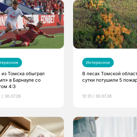
тересное
Интересное
 из Томска обыграл
В лесах Томской област
мп» в Барнауле со
сутки потушили 5 пожа
том 4:3
 / 30.07.26
12:31 / 30.07.26