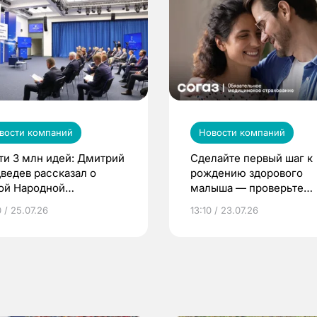
вости компаний
Новости компаний
ти 3 млн идей: Дмитрий
Сделайте первый шаг к
ведев рассказал о
рождению здорового
ой Народной
малыша — проверьте
грамме ЕР
репродуктивное здоров
 / 25.07.26
13:10 / 23.07.26
по ОМС!