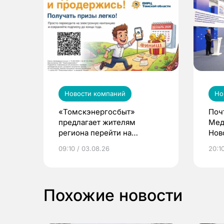
Новости компаний
Но
«Томскэнергосбыт»
Поч
предлагает жителям
Мед
региона перейти на
Нов
электронные квитанции и
про
09:10 / 03.08.26
20:10
выиграть призы
Похожие новости