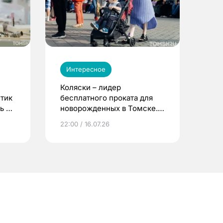
Интересное
Коляски – лидер
етик
бесплатного проката для
ь до
новорожденных в Томске.
Что еще берут родители?
22:00 / 16.07.26