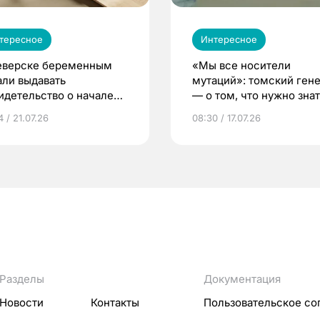
тересное
Интересное
еверске беременным
«Мы все носители
али выдавать
мутаций»: томский ген
идетельство о начале
— о том, что нужно знат
ни»
беременности
 / 21.07.26
08:30 / 17.07.26
Разделы
Документация
Новости
Контакты
Пользовательское со