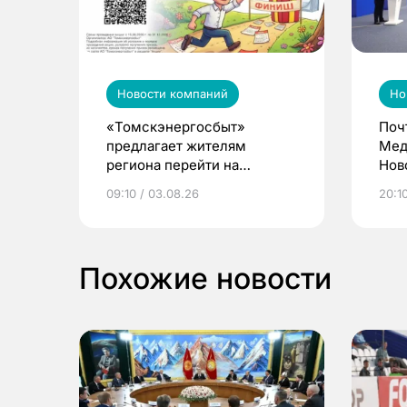
Новости компаний
Но
«Томскэнергосбыт»
Поч
предлагает жителям
Мед
региона перейти на
Нов
электронные квитанции и
про
09:10 / 03.08.26
20:10
выиграть призы
Похожие новости