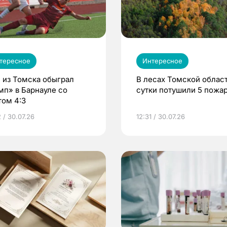
тересное
Интересное
 из Томска обыграл
В лесах Томской област
мп» в Барнауле со
сутки потушили 5 пожа
том 4:3
 / 30.07.26
12:31 / 30.07.26