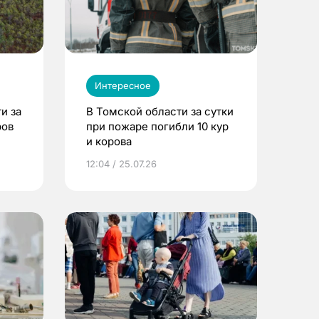
Интересное
и за
В Томской области за сутки
ров
при пожаре погибли 10 кур
и корова
12:04 / 25.07.26