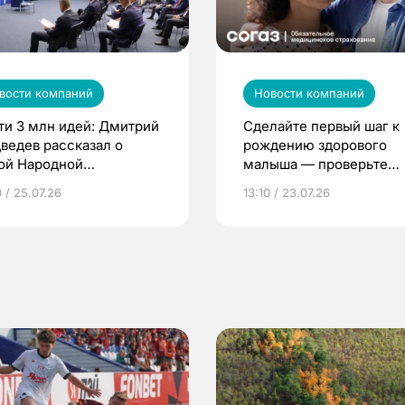
вости компаний
Новости компаний
ти 3 млн идей: Дмитрий
Сделайте первый шаг к
ведев рассказал о
рождению здорового
ой Народной
малыша — проверьте
грамме ЕР
репродуктивное здоров
 / 25.07.26
13:10 / 23.07.26
по ОМС!