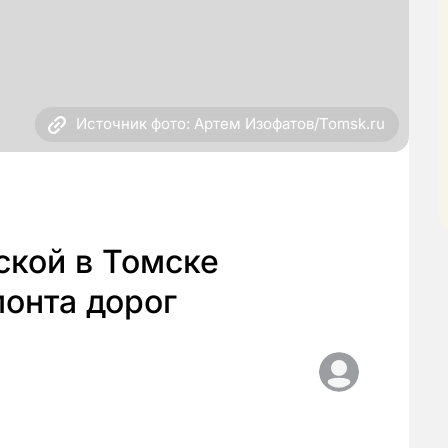
Источник фото: Артем Изофатов/Tomsk.ru
ской в Томске
монта дорог