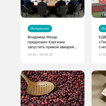
Интересное
Ин
Владимир Мазур
КДВ
предложил Киргизии
«Те
запустить прямой авиарейс
сче
из Томска
20:40 / 06.08.26
21:32