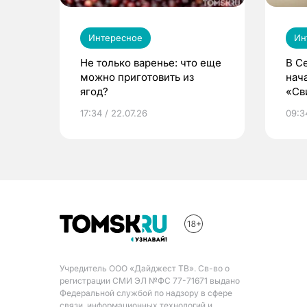
Интересное
Ин
Не только варенье: что еще
В С
можно приготовить из
нач
ягод?
«Св
жиз
17:34 / 22.07.26
09:34
Учредитель ООО «Дайджест ТВ». Св-во о
регистрации СМИ ЭЛ №ФС 77-71671 выдано
Федеральной службой по надзору в сфере
связи, информационных технологий и