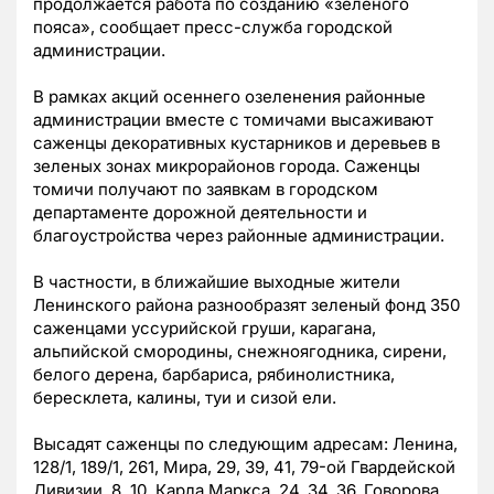
продолжается работа по созданию «зеленого
пояса», сообщает пресс-служба городской
администрации.
В рамках акций осеннего озеленения районные
администрации вместе с томичами высаживают
саженцы декоративных кустарников и деревьев в
зеленых зонах микрорайонов города. Саженцы
томичи получают по заявкам в городском
департаменте дорожной деятельности и
благоустройства через районные администрации.
В частности, в ближайшие выходные жители
Ленинского района разнообразят зеленый фонд 350
саженцами уссурийской груши, карагана,
альпийской смородины, снежноягодника, сирени,
белого дерена, барбариса, рябинолистника,
бересклета, калины, туи и сизой ели.
Высадят саженцы по следующим адресам: Ленина,
128/1, 189/1, 261, Мира, 29, 39, 41, 79-ой Гвардейской
Дивизии, 8, 10, Карла Маркса, 24, 34, 36, Говорова,