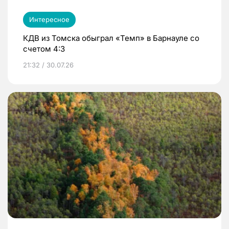
Интересное
КДВ из Томска обыграл «Темп» в Барнауле со
счетом 4:3
21:32 / 30.07.26