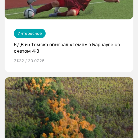
Интересное
КДВ из Томска обыграл «Темп» в Барнауле со
счетом 4:3
21:32 / 30.07.26