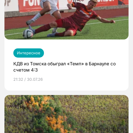
Интересное
КДВ из Томска обыграл «Темп» в Барнауле со
счетом 4:3
21:32 / 30.07.26