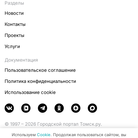
Разделы
Новости
Контакты
Проекты
Услуги
Документация
Пользовательское соглашение
Политика конфиденциальности
Использование cookie
© 1997 – 2026 Городской портал Томск.ру.
Функционирует при финансовой поддержке
Используем
Cookie
. Продолжая пользоваться сайтом, вы
Министерства цифрового развития, связи и массовых