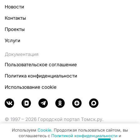
Новости
Контакты
Проекты
Услуги
Документация
Пользовательское соглашение
Политика конфиденциальности
Использование cookie
© 1997 – 2026 Городской портал Томск.ру.
Функционирует при финансовой поддержке
Используем
Cookie
. Продолжая пользоваться сайтом, вы
Министерства цифрового развития, связи и массовых
соглашаетесь с
Политикой конфиденциальности
и
коммуникаций Российской Федерации.