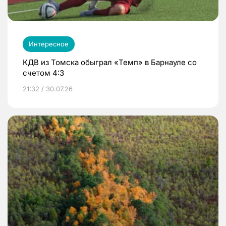
Интересное
КДВ из Томска обыграл «Темп» в Барнауле со
счетом 4:3
21:32 / 30.07.26