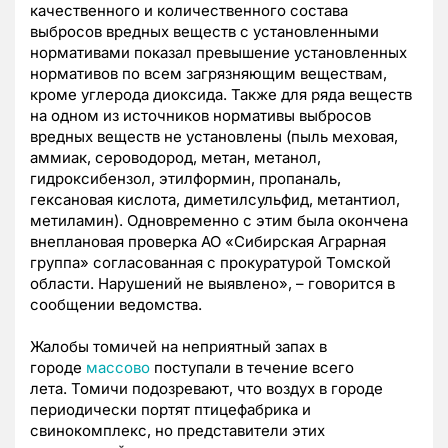
качественного и количественного состава
выбросов вредных веществ с установленными
нормативами показал превышение установленных
нормативов по всем загрязняющим веществам,
кроме углерода диоксида. Также для ряда веществ
на одном из источников нормативы выбросов
вредных веществ не установлены (пыль меховая,
аммиак, сероводород, метан, метанол,
гидроксибензол, этилформин, пропаналь,
гексановая кислота, диметилсульфид, метантиол,
метиламин). Одновременно с этим была окончена
внеплановая проверка АО «Сибирская Аграрная
группа» согласованная с прокуратурой Томской
области. Нарушений не выявлено», – говорится в
сообщении ведомства.
Жалобы томичей на неприятный запах в
городе
массово
поступали в течение всего
лета.
Томичи подозревают, что воздух в городе
периодически портят птицефабрика и
свинокомплекс, но представители этих