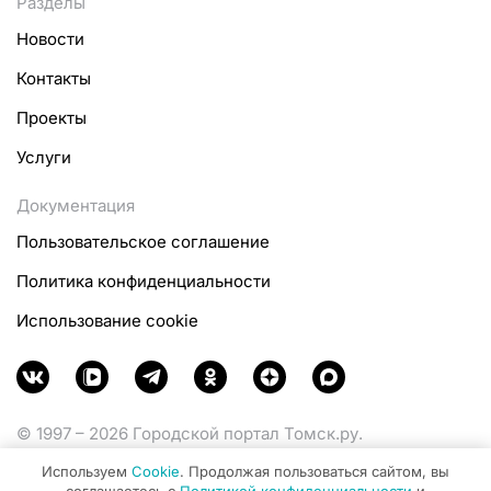
Разделы
Новости
Контакты
Проекты
Услуги
Документация
Пользовательское соглашение
Политика конфиденциальности
Использование cookie
© 1997 – 2026 Городской портал Томск.ру.
Функционирует при финансовой поддержке
Используем
Cookie
. Продолжая пользоваться сайтом, вы
Министерства цифрового развития, связи и массовых
соглашаетесь с
Политикой конфиденциальности
и