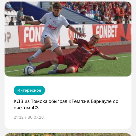
Интересное
КДВ из Томска обыграл «Темп» в Барнауле со
счетом 4:3
21:32 / 30.07.26