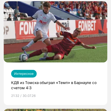
Интересное
КДВ из Томска обыграл «Темп» в Барнауле со
счетом 4:3
21:32 / 30.07.26