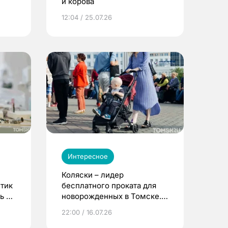
и корова
12:04 / 25.07.26
Интересное
Коляски – лидер
етик
бесплатного проката для
ь до
новорожденных в Томске.
Что еще берут родители?
22:00 / 16.07.26