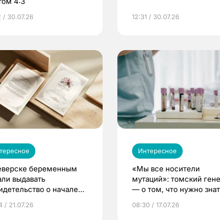
том 4:3
 / 30.07.26
12:31 / 30.07.26
тересное
Интересное
еверске беременным
«Мы все носители
али выдавать
мутаций»: томский ген
идетельство о начале
— о том, что нужно знат
ни»
беременности
 / 21.07.26
08:30 / 17.07.26