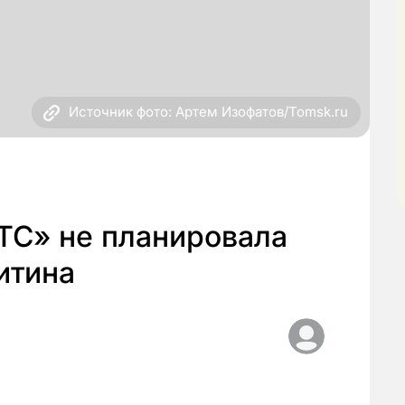
Источник фото: Артем Изофатов/Tomsk.ru
ТС» не планировала
итина