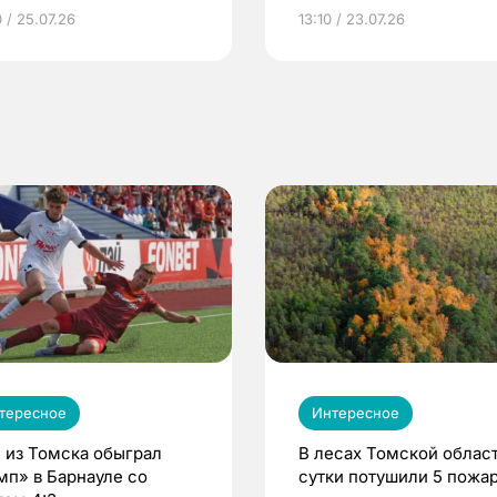
грамме ЕР
репродуктивное здоров
 / 25.07.26
13:10 / 23.07.26
по ОМС!
тересное
Интересное
 из Томска обыграл
В лесах Томской област
мп» в Барнауле со
сутки потушили 5 пожа