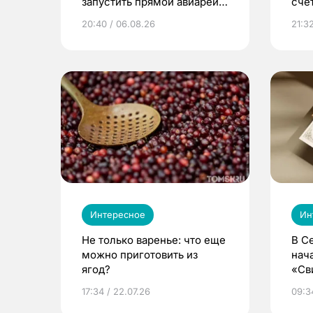
запустить прямой авиарейс
сче
из Томска
20:40 / 06.08.26
21:32
Интересное
Ин
Не только варенье: что еще
В С
можно приготовить из
нач
ягод?
«Св
жиз
17:34 / 22.07.26
09:34