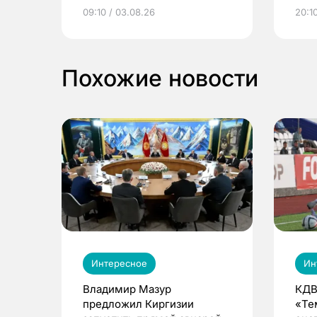
электронные квитанции и
про
09:10 / 03.08.26
20:10
выиграть призы
Похожие новости
Интересное
Ин
Владимир Мазур
КДВ
предложил Киргизии
«Те