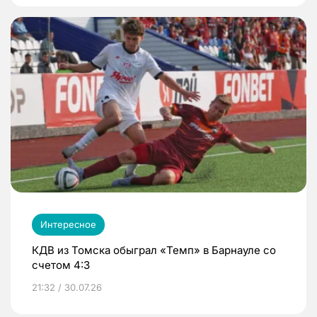
Интересное
КДВ из Томска обыграл «Темп» в Барнауле со
счетом 4:3
21:32 / 30.07.26