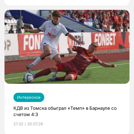
Интересное
КДВ из Томска обыграл «Темп» в Барнауле со
счетом 4:3
21:32 / 30.07.26