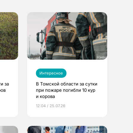
Интересное
и за
В Томской области за сутки
ров
при пожаре погибли 10 кур
и корова
12:04 / 25.07.26