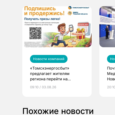
Новости компаний
Но
«Томскэнергосбыт»
Поч
предлагает жителям
Мед
региона перейти на
Нов
электронные квитанции и
про
09:10 / 03.08.26
20:10
выиграть призы
Похожие новости