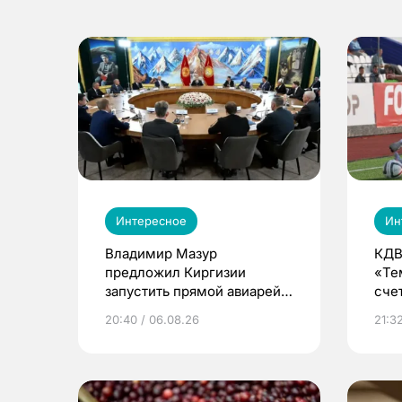
Интересное
Ин
Владимир Мазур
КДВ
предложил Киргизии
«Те
запустить прямой авиарейс
сче
из Томска
20:40 / 06.08.26
21:32