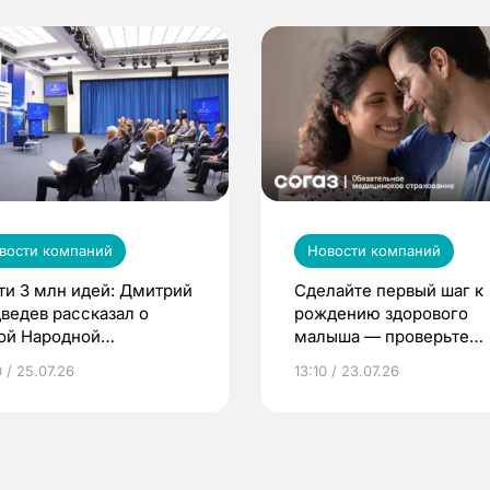
вости компаний
Новости компаний
ти 3 млн идей: Дмитрий
Сделайте первый шаг к
ведев рассказал о
рождению здорового
ой Народной
малыша — проверьте
грамме ЕР
репродуктивное здоров
 / 25.07.26
13:10 / 23.07.26
по ОМС!