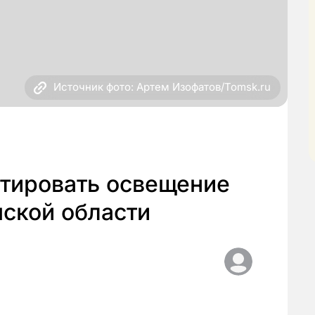
Источник фото: Артем Изофатов/Tomsk.ru
нтировать освещение
мской области