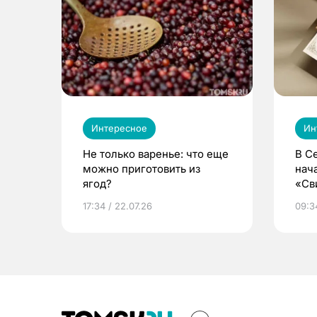
Интересное
Ин
Не только варенье: что еще
В С
можно приготовить из
нач
ягод?
«Св
жиз
17:34 / 22.07.26
09:34