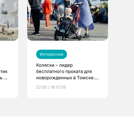
Интересное
Коляски – лидер
етик
бесплатного проката для
ь до
новорожденных в Томске.
Что еще берут родители?
22:00 / 16.07.26