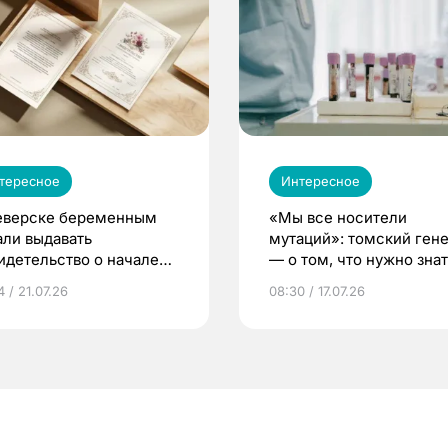
тересное
Интересное
еверске беременным
«Мы все носители
али выдавать
мутаций»: томский ген
идетельство о начале
— о том, что нужно знат
ни»
беременности
 / 21.07.26
08:30 / 17.07.26