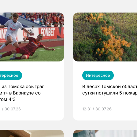
тересное
Интересное
 из Томска обыграл
В лесах Томской област
мп» в Барнауле со
сутки потушили 5 пожа
том 4:3
 / 30.07.26
12:31 / 30.07.26