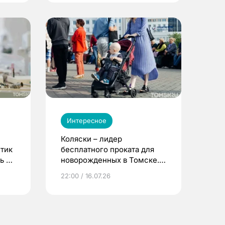
Интересное
Коляски – лидер
етик
бесплатного проката для
ь до
новорожденных в Томске.
Что еще берут родители?
22:00 / 16.07.26