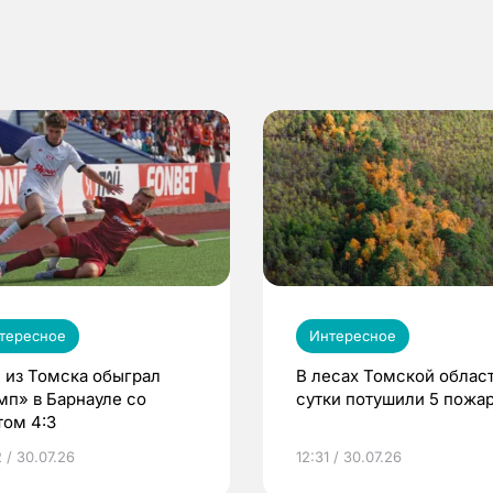
тересное
Интересное
 из Томска обыграл
В лесах Томской област
мп» в Барнауле со
сутки потушили 5 пожа
том 4:3
 / 30.07.26
12:31 / 30.07.26