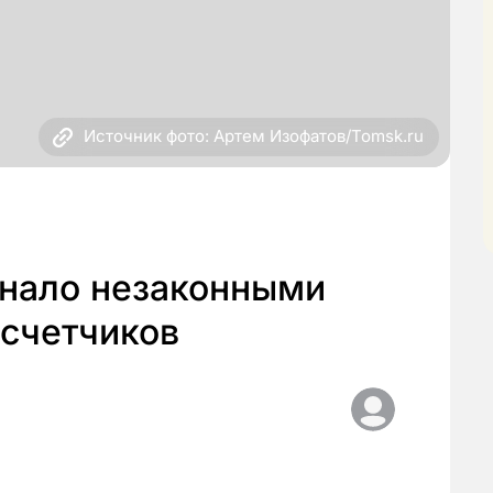
Источник фото: Артем Изофатов/Tomsk.ru
нало незаконными
 счетчиков