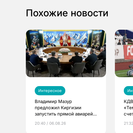
Похожие новости
Интересное
Ин
Владимир Мазур
КДВ
предложил Киргизии
«Те
запустить прямой авиарейс
сче
из Томска
20:40 / 06.08.26
21:32