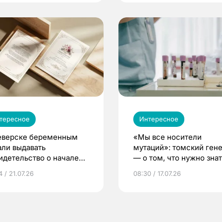
тересное
Интересное
еверске беременным
«Мы все носители
али выдавать
мутаций»: томский ген
идетельство о начале
— о том, что нужно знат
ни»
беременности
 / 21.07.26
08:30 / 17.07.26