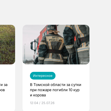
Интересное
и за
В Томской области за сутки
ров
при пожаре погибли 10 кур
и корова
12:04 / 25.07.26