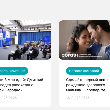
вости компаний
Новости компаний
ти 3 млн идей: Дмитрий
Сделайте первый шаг к
ведев рассказал о
рождению здорового
ой Народной
малыша — проверьте
грамме ЕР
репродуктивное здоров
 / 25.07.26
13:10 / 23.07.26
по ОМС!