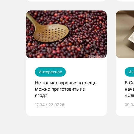
Интересное
Ин
Не только варенье: что еще
В С
можно приготовить из
нач
ягод?
«Св
жиз
17:34 / 22.07.26
09:34