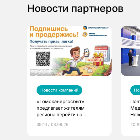
Новости партнеров
Новости компаний
Но
«Томскэнергосбыт»
Поч
предлагает жителям
Мед
региона перейти на
Нов
электронные квитанции и
про
09:10 / 03.08.26
20:10
выиграть призы