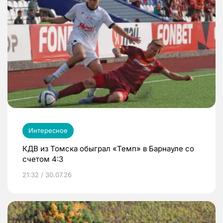
Интересное
КДВ из Томска обыграл «Темп» в Барнауле со
счетом 4:3
21:32 / 30.07.26