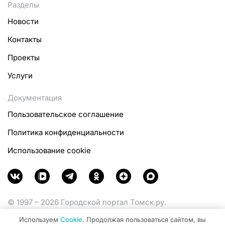
Разделы
Новости
Контакты
Проекты
Услуги
Документация
Пользовательское соглашение
Политика конфиденциальности
Использование cookie
© 1997 – 2026 Городской портал Томск.ру.
Функционирует при финансовой поддержке
Используем
Cookie
. Продолжая пользоваться сайтом, вы
Министерства цифрового развития, связи и массовых