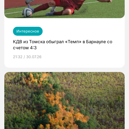
Интересное
КДВ из Томска обыграл «Темп» в Барнауле со
счетом 4:3
21:32 / 30.07.26