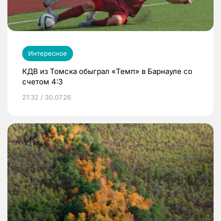
Интересное
КДВ из Томска обыграл «Темп» в Барнауле со
счетом 4:3
21:32 / 30.07.26