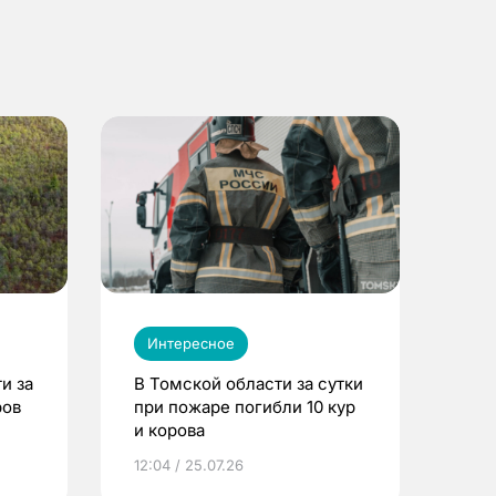
Интересное
и за
В Томской области за сутки
ров
при пожаре погибли 10 кур
и корова
12:04 / 25.07.26