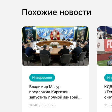
Похожие новости
Интересное
Ин
Владимир Мазур
КДВ
предложил Киргизии
«Те
запустить прямой авиарейс
сче
из Томска
20:40 / 06.08.26
21:32