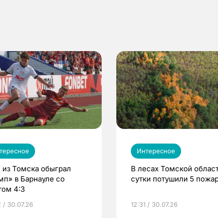
тересное
Интересное
 из Томска обыграл
В лесах Томской област
мп» в Барнауле со
сутки потушили 5 пожа
том 4:3
 / 30.07.26
12:31 / 30.07.26