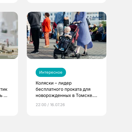
Интересное
Коляски – лидер
етик
бесплатного проката для
ь до
новорожденных в Томске.
Что еще берут родители?
22:00 / 16.07.26