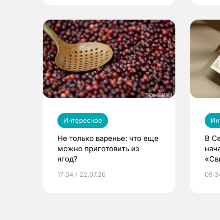
Интересное
Ин
Не только варенье: что еще
В С
можно приготовить из
нач
ягод?
«Св
жиз
17:34 / 22.07.26
09:34