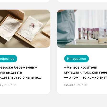
тересное
Интересное
еверске беременным
«Мы все носители
али выдавать
мутаций»: томский ген
идетельство о начале
— о том, что нужно знат
ни»
беременности
 / 21.07.26
08:30 / 17.07.26