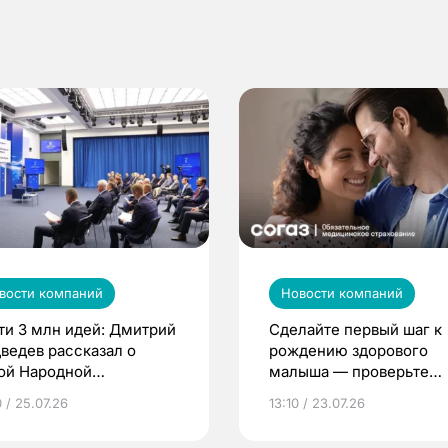
вости компаний
Новости компаний
ти 3 млн идей: Дмитрий
Сделайте первый шаг к
ведев рассказал о
рождению здорового
ой Народной
малыша — проверьте
грамме ЕР
репродуктивное здоров
 / 25.07.26
13:10 / 23.07.26
по ОМС!