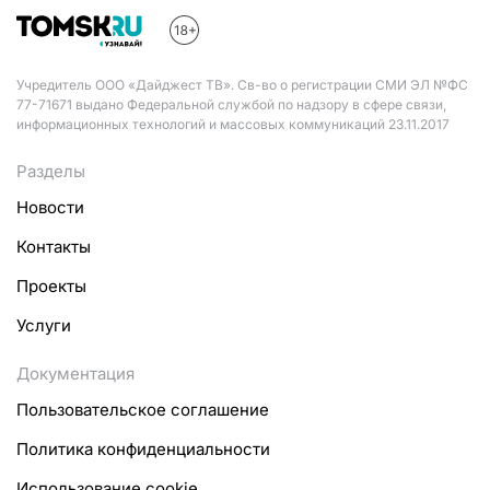
Учредитель ООО «Дайджест ТВ». Св-во о регистрации СМИ ЭЛ №ФС
77-71671 выдано Федеральной службой по надзору в сфере связи,
информационных технологий и массовых коммуникаций 23.11.2017
Разделы
Новости
Контакты
Проекты
Услуги
Документация
Пользовательское соглашение
Политика конфиденциальности
Использование cookie