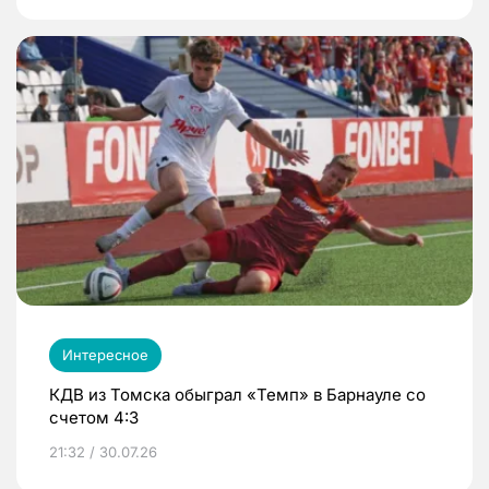
Интересное
КДВ из Томска обыграл «Темп» в Барнауле со
счетом 4:3
21:32 / 30.07.26