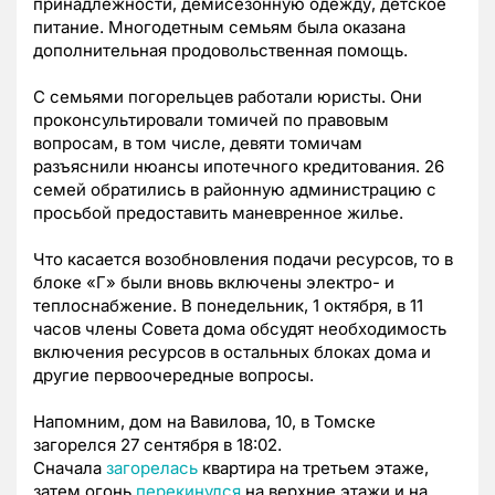
принадлежности, демисезонную одежду, детское
питание. Многодетным семьям была оказана
дополнительная продовольственная помощь.
С семьями погорельцев работали юристы. Они
проконсультировали томичей по правовым
вопросам, в том числе, девяти томичам
разъяснили нюансы ипотечного кредитования. 26
семей обратились в районную администрацию с
просьбой предоставить маневренное жилье.
Что касается возобновления подачи ресурсов, то в
блоке «Г» были вновь включены электро- и
теплоснабжение. В понедельник, 1 октября, в 11
часов члены Совета дома обсудят необходимость
включения ресурсов в остальных блоках дома и
другие первоочередные вопросы.
Напомним, дом на Вавилова, 10, в Томске
загорелся 27 сентября в 18:02.
Сначала
загорелась
квартира на третьем этаже,
затем огонь
перекинулся
на верхние этажи и на