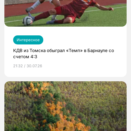
Интересное
КДВ из Томска обыграл «Темп» в Барнауле со
счетом 4:3
21:32 / 30.07.26