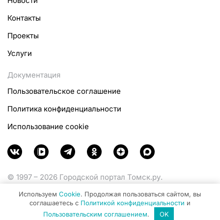
Новости
Контакты
Проекты
Услуги
Документация
Пользовательское соглашение
Политика конфиденциальности
Использование cookie
© 1997 – 2026 Городской портал Томск.ру.
Функционирует при финансовой поддержке
Используем
Cookie
. Продолжая пользоваться сайтом, вы
Министерства цифрового развития, связи и массовых
соглашаетесь с
Политикой конфиденциальности
и
коммуникаций Российской Федерации.
Пользовательским соглашением
.
OK