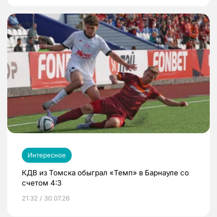
Интересное
КДВ из Томска обыграл «Темп» в Барнауле со
счетом 4:3
21:32 / 30.07.26