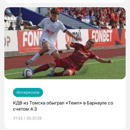
Интересное
КДВ из Томска обыграл «Темп» в Барнауле со
счетом 4:3
21:32 / 30.07.26