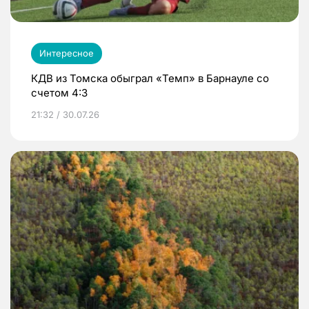
Интересное
КДВ из Томска обыграл «Темп» в Барнауле со
счетом 4:3
21:32 / 30.07.26