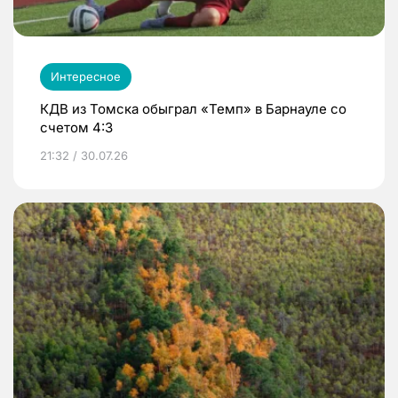
Интересное
КДВ из Томска обыграл «Темп» в Барнауле со
счетом 4:3
21:32 / 30.07.26