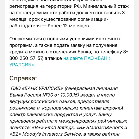
регистрация на территории РФ. Минимальный стаж
на последнем месте работы должен составлять 3
месяца, срок существования организации-
работодателя — более 12 месяцев.
Ознакомиться с полными условиями ипотечных
программ, а также подать заявку на получение
кредита можно в отделениях Банка, по телефону 8-
800-250-57-57, а также
на сайте ПАО «БАНК
УРАЛСИБ»
.
Справка:
ПАО «БАНК УРАЛСИБ» (генеральная лицензия
Банка России №30 от 10.09.15) входит в число
ведущих российских банков, предоставляя
розничным и корпоративным клиентам широкий
спектр банковских продуктов и услуг. Банку
присвоены рейтинги международных рейтинговых
агентств: «В+»
Fitch
Ratings
, «
B
»
Standard
&
Poor
’
s
и
«
B
2»
Moody
’
s
Investors
Service
,
а также рейтинг