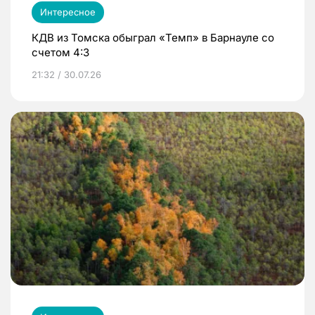
Интересное
КДВ из Томска обыграл «Темп» в Барнауле со
счетом 4:3
21:32 / 30.07.26