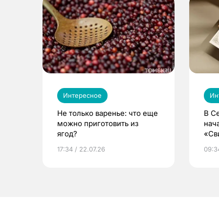
Интересное
Ин
Не только варенье: что еще
В С
можно приготовить из
нач
ягод?
«Св
жиз
17:34 / 22.07.26
09:34