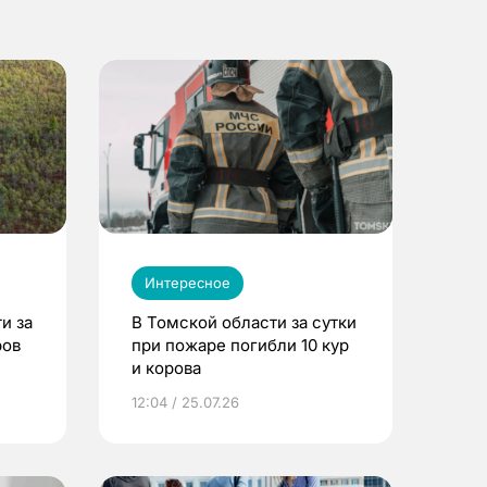
Интересное
и за
В Томской области за сутки
ров
при пожаре погибли 10 кур
и корова
12:04 / 25.07.26