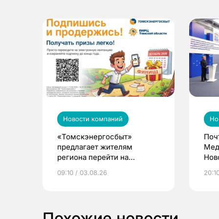
Новости компаний
Но
«Томскэнергосбыт»
Поч
предлагает жителям
Мед
региона перейти на
Нов
электронные квитанции и
про
09:10 / 03.08.26
20:10
выиграть призы
Похожие новости