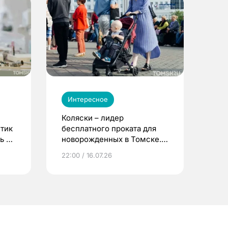
Интересное
Коляски – лидер
етик
бесплатного проката для
ь до
новорожденных в Томске.
Что еще берут родители?
22:00 / 16.07.26