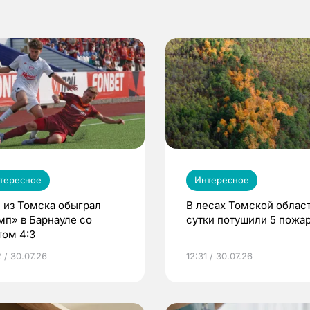
тересное
Интересное
 из Томска обыграл
В лесах Томской област
мп» в Барнауле со
сутки потушили 5 пожа
том 4:3
 / 30.07.26
12:31 / 30.07.26