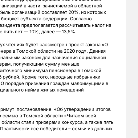
ганизаций в части, зачисляемой в областной
быль организаций составляет 20%, из которых
в бюджет субъекта федерации. Согласно
резидента предполагается рассчитывать налог на
 пять лет — 10%, далее — 13,5%.
ух чтениях будет рассмотрен проект закона «О
ера в Томской области на 2020 год». Данная
ональным законом для назначения социальной
нерам, получающим сумму меньше
житочного минимума пенсионера в Томской
6 рублей. Кроме того, народные избранники
 «О порядке признания граждан малоимущими в
социального найма жилых помещений
 примут постановление «Об утверждении итогов
 семью в Томской области «Читаем всей
в области стали призерами конкурса, а также пять
Практически все победители – семьи из дальних