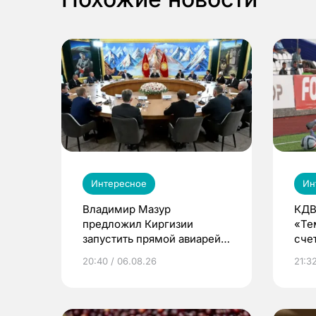
Интересное
Ин
Владимир Мазур
КДВ
предложил Киргизии
«Те
запустить прямой авиарейс
сче
из Томска
20:40 / 06.08.26
21:32