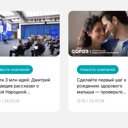
вости компаний
Новости компаний
ти 3 млн идей: Дмитрий
Сделайте первый шаг к
ведев рассказал о
рождению здорового
ой Народной
малыша — проверьте
грамме ЕР
репродуктивное здоров
 / 25.07.26
13:10 / 23.07.26
по ОМС!