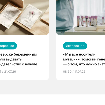
тересное
Интересное
еверске беременным
«Мы все носители
али выдавать
мутаций»: томский ген
идетельство о начале
— о том, что нужно знат
ни»
беременности
 / 21.07.26
08:30 / 17.07.26