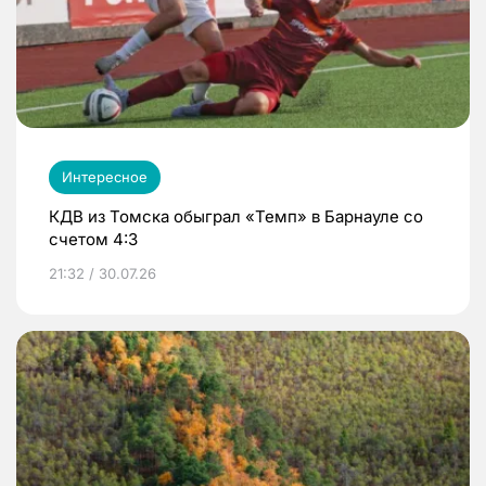
Интересное
КДВ из Томска обыграл «Темп» в Барнауле со
счетом 4:3
21:32 / 30.07.26