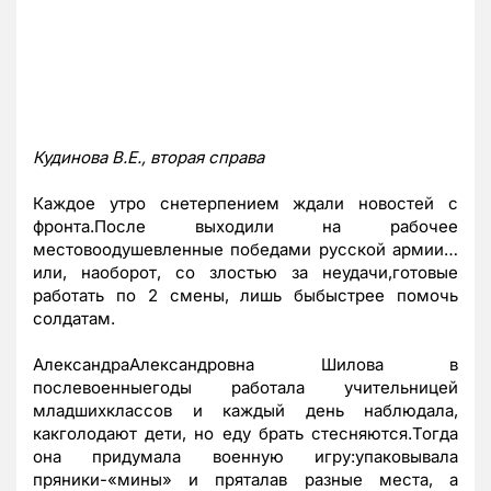
Кудинова В.Е., вторая справа
Каждое утро снетерпением ждали новостей с
фронта.После выходили на рабочее
местовоодушевленные победами русской армии…
или, наоборот, со злостью за неудачи,готовые
работать по 2 смены, лишь быбыстрее помочь
солдатам.
АлександраАлександровна Шилова в
послевоенныегоды работала учительницей
младшихклассов и каждый день наблюдала,
какголодают дети, но еду брать стесняются.Тогда
она придумала военную игру:упаковывала
пряники-«мины» и пряталав разные места, а