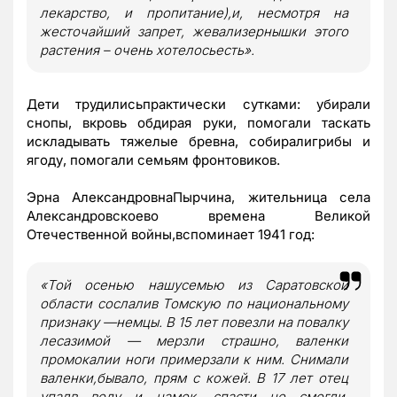
лекарство, и пропитание),и, несмотря на
жесточайший запрет, жевализернышки этого
растения – очень хотелосьесть».
Дети трудилисьпрактически сутками: убирали
снопы, вкровь обдирая руки, помогали таскать
искладывать тяжелые бревна, собиралигрибы и
ягоду, помогали семьям фронтовиков.
Эрна АлександровнаПырчина, жительница села
Александровское
во времена Великой
Отечественной войны
,вспоминает 1941 год:
«Той осенью нашусемью из Саратовской
области сослалив Томскую по национальному
признаку —немцы. В 15 лет повезли на повалку
лесазимой — мерзли страшно, валенки
промокалии ноги примерзали к ним. Снимали
валенки,бывало, прям с кожей. В 17 лет отец
упалв воду и намок, спасти не смогли.