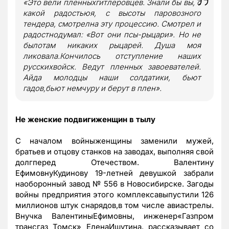
«Это вели пленныхгитлеровцев. Знали бы вы, с
какой радостьюя, с высоты паровозного
тендера, смотрелна эту процессию. Смотрел и
радостнодумал: «Вот они псы-рыцари». Но не
былотам никаких рыцарей. Душа моя
ликовала.Кончилось отступление наших
русскихвойск. Ведут пленных завоевателей.
Айда молодцы наши солдатики, бьют
гадов,бьют немчуру и берут в плен».
Не женские подвигиженщин в тылу
С началом войныженщины заменили мужей,
братьев и отцову станков на заводах, выполняя свой
долгперед Отечеством. Валентину
ЕфимовнуКудинову 19-летней девушкой забрали
наоборонный завод № 556 в Новосибирске. Загоды
войны предприятия этого комплексавыпустили 126
миллионов штук снарядов,в том числе авиастрелы.
Внучка ВалентиныЕфимовны,
инженер«Газпром
трансгаз Томск»
ЕленаИшутина, рассказывает со