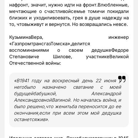
нафронт, значит, нужно идти на фронт.Влюбленные,
мечтающие о счастливойсемье томичи покидали
близких и уходиливоевать, грея в душе надежду на
то, чтовыживут и вернутся. Но возвращались невсе.
КузьминаВера, инженер
«Газпром
т
рансгаз
Томска
»,делится
воспоминаниями о своем дедушкеФедоре
Степановиче Шилове, участникеВеликой
Отечественной войны:
«В1941 году на воскресный день 22 июня у
негобыло назначено сватание с моей
будущейбабушкой, Александрой
АлександровнойВагиной. Но началась война, и
было решено,что женитьба переносится до ее
окончания,если при всем этом мой дедушка
останетсяжив».