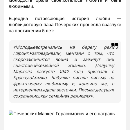
молодость брала свое:хотелось любить и быть
любимыми.
Ещеодна потрясающая история любви —
любви,которую пара Печерских пронесла вразлуке
на протяжении 5 лет:
«Молодыевстречались на берегу реки
Парбиг.Разговаривали, мечтали о том, что
скорозакончится война и заживут они
счастливойсемейной жизнью. Дедушку
Маркела вавгусте 1942 года призвали в
КраснуюАрмию. Бабушка писала письма на
фронтсвоему любимому и, конечно же, с
нетерпениемждала весточки. Письма дедушки
сохранилиськак семейная реликвия».