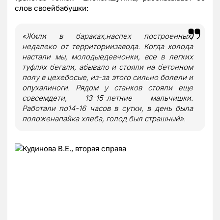
слов своейбабушки:
«Жили в бараках,наспех построенных,
недалеко от территориизавода. Когда холода
настали мы, молодыедевчонки, все в легких
туфлях бегали, абывало и стояли на бетонном
полу в цехебосые, из-за этого сильно болели и
опухалиноги. Рядом у станков стояли еще
совсемдети, 13-15-летние мальчишки.
Работали по14-16 часов в сутки, в день была
положенапайка хлеба, голод был страшный».