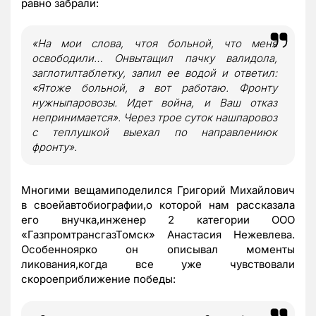
равно забрали:
«На мои слова, чтоя больной, что меня
освободили… Онвытащил пачку валидола,
заглотилтаблетку, запил ее водой и ответил:
«Ятоже больной, а вот работаю. Фронту
нужныпаровозы. Идет война, и Ваш отказ
непринимается». Через трое суток нашпаровоз
с теплушкой выехал по направлениюк
фронту».
Многими вещамиподелился Григорий Михайлович
в своейавтобиографии
,о которой нам рассказала
его внучка,инженер 2 категории ООО
«Газпром
трансгазТомск» Анастасия Нежевлева.
Особенноярко он описывал моменты
ликования,когда все уже чувствовали
скороеприближение победы: