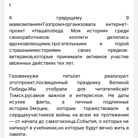
t
К грядущему 9
мая
компания
«Газпром»организовала интернет-
проект «Нашапобеда. Моя история» среди
своихработников: коллеги делились
вдохновляющими,трогательными и порой
страшными
историями своих предков-
ветеранов,которые принимали активное участие
ввоенных действиях тех лет.
Газовики
уже
пять
лет реализуют
этот
проект,посвященный празднику Великой
П
обеды.Мы отобрали для
читателейсайт
Томск.ру
самое важное и интересное. Не даты
исухие факты, а личные подлинные
истории.Эмоции, которые торжествовали в
сердцахучастников войны на всем ее протяжении
— от начала до само
гоконца
.События, о которых не
напишут в учебниках,но которые будут вечно жить в
памяти.