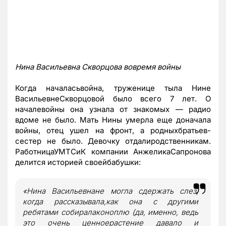
Нина Васильевна Скворцова вовремя войны
Когда началасьвойна, труженице тыла Нине
ВасильевнеСкворцовой было всего 7 лет. О
началевойны она узнала от знакомых — радио
вдоме не было. Мать Нины умерла еще доначала
войны, отец ушел на фронт, а родныхбратьев-
сестер не было. Девочку отдалиродственникам.
РаботницаУМТСиК компании
АнжеликаСапронова
делится историей своейбабушки:
«Нина Васильевнане могла сдержать слез,
когда рассказывала,как она с другими
ребятами собиралаконоплю (да, именно, ведь
это очень ценноерастение давало и