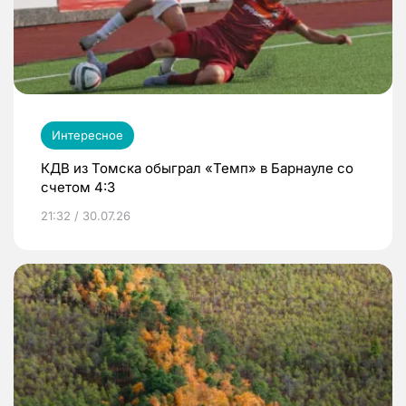
Интересное
КДВ из Томска обыграл «Темп» в Барнауле со
счетом 4:3
21:32 / 30.07.26