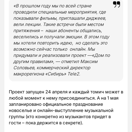
«В прошлом году мы по всей стране
проводили специальные мероприятия, где
показывали фильмы,
приглашали диджеев
,
вели лекции
. Такие встречи
был
и
местом
притяжения
–
наши абоненты общались,
веселились и получали эмоции.
В этом году
мы
хот
ели
повторить
идею
,
но
сделать это
возможно сейчас только
онлайн.
Мы
придумали и реализовали проект —
«Дом по
другим правилам»,
—
отметил
Максим
Соловьев, коммерческий директор
макрорегиона «Сибирь»
Tele
2
.
Проект запущен 24 апреля
и каждый томич может в
любой момент к нему присоединиться. А на 1 мая
запланировано официальное празднование
новоселье и онлайн-выступление музыкальной
группы
(кто конкретно из музыкантов придет в
гости – пока держится в секрете)
.