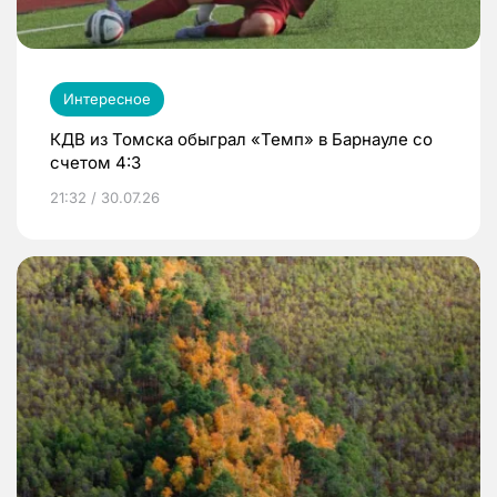
Интересное
КДВ из Томска обыграл «Темп» в Барнауле со
счетом 4:3
21:32 / 30.07.26