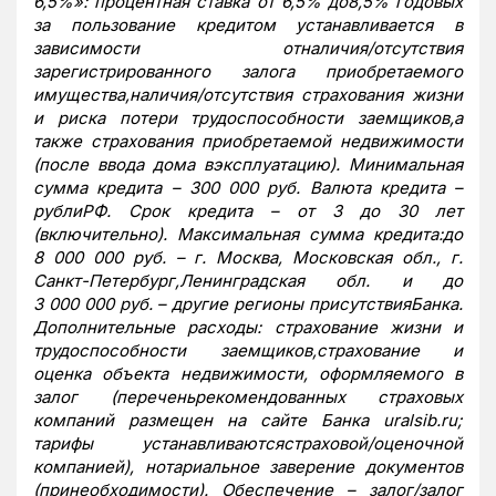
6,5%»: процентная ставка от 6,5% до8,5% годовых
за пользование кредитом устанавливается в
зависимости отналичия/отсутствия
зарегистрированного залога приобретаемого
имущества,наличия/отсутствия страхования жизни
и риска потери трудоспособности заемщиков,а
также страхования приобретаемой недвижимости
(после ввода дома вэксплуатацию). Минимальная
сумма кредита – 300 000 руб. Валюта кредита –
рублиРФ. Срок кредита – от 3 до 30 лет
(включительно). Максимальная сумма кредита:до
8 000 000 руб. – г. Москва, Московская обл., г.
Санкт-Петербург,Ленинградская обл. и до
3 000 000 руб. – другие регионы присутствияБанка.
Дополнительные расходы: страхование жизни и
трудоспособности заемщиков,страхование и
оценка объекта недвижимости, оформляемого в
залог (переченьрекомендованных страховых
компаний размещен на сайте Банка
uralsib
.
ru
;
тарифы устанавливаютсястраховой/оценочной
компанией), нотариальное заверение документов
(принеобходимости). Обеспечение – залог/залог