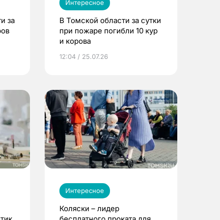
Интересное
и за
В Томской области за сутки
ров
при пожаре погибли 10 кур
и корова
12:04 / 25.07.26
Интересное
Коляски – лидер
етик
бесплатного проката для