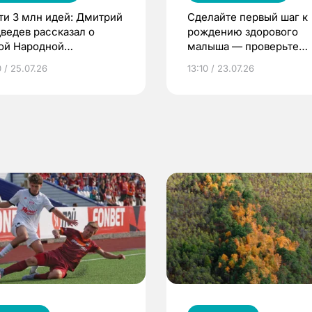
ти 3 млн идей: Дмитрий
Сделайте первый шаг к
ведев рассказал о
рождению здорового
ой Народной
малыша — проверьте
грамме ЕР
репродуктивное здоров
 / 25.07.26
13:10 / 23.07.26
по ОМС!