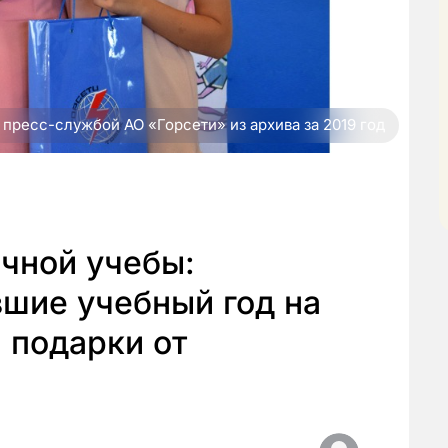
 пресс-службой АО «Горсети» из архива за 2019 год
чной учебы:
шие учебный год на
и подарки от