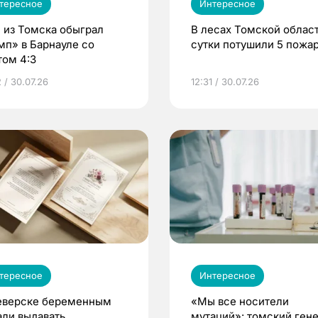
тересное
Интересное
 из Томска обыграл
В лесах Томской област
мп» в Барнауле со
сутки потушили 5 пожа
том 4:3
 / 30.07.26
12:31 / 30.07.26
тересное
Интересное
еверске беременным
«Мы все носители
али выдавать
мутаций»: томский ген