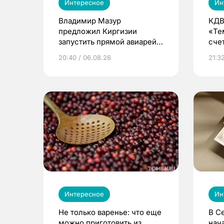
Интересное
Ин
Владимир Мазур
КДВ
предложил Киргизии
«Те
запустить прямой авиарейс
сче
из Томска
20:40 / 06.08.26
21:32
Интересное
Ин
Не только варенье: что еще
В С
можно приготовить из
нач