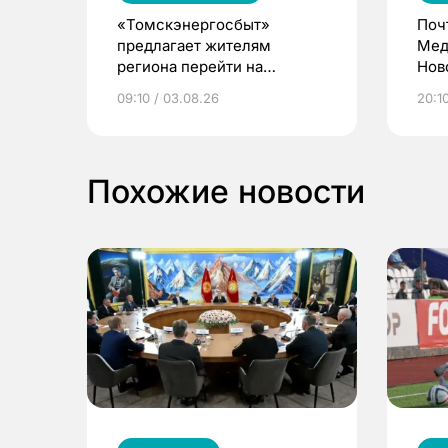
«Томскэнергосбыт»
Поч
предлагает жителям
Мед
региона перейти на
Нов
электронные квитанции и
про
09:10 / 03.08.26
20:10
выиграть призы
Похожие новости