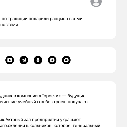
сс по традиции подарили ранцысо всеми
жностями
трудников компании «Горсети» — будущие
нчившие учебный год без троек, получают
ик.Актовый зал предприятия украшают
аграждения школьников, которое генеральный