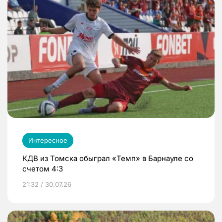
Интересное
КДВ из Томска обыграл «Темп» в Барнауле со
счетом 4:3
21:32 / 30.07.26