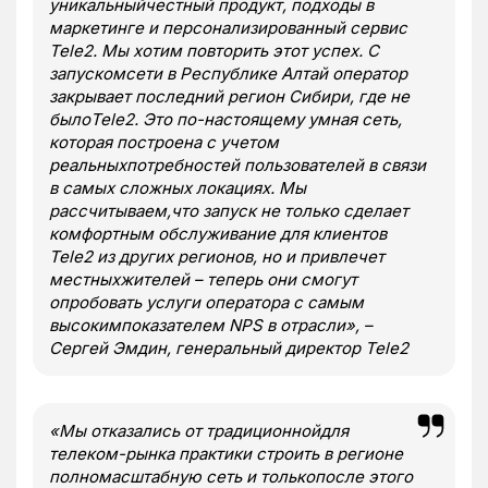
уникальныйчестный продукт, подходы в
маркетинге и персонализированный сервис
Tele
2. Мы хотим повторить этот успех. С
запускомсети в Республике Алтай оператор
закрывает последний регион Сибири, где не
былоTele2. Это по-настоящему умная сеть,
которая построена с учетом
реальныхпотребностей пользователей в связи
в самых сложных локациях. Мы
рассчитываем,что запуск не только сделает
комфортным обслуживание для клиентов
Tele
2 из других регионов, но и привлечет
местныхжителей – теперь они смогут
опробовать услуги оператора с самым
высокимпоказателем
NPS
в отрасли», –
Сергей Эмдин, генеральный директор
Tele
2
«Мы отказались от традиционнойдля
телеком-рынка практики строить в регионе
полномасштабную сеть и толькопосле этого