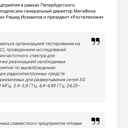
дприятия в рамках Петербургского
подписали генеральный директор МегаФона
а» Рашид Исмаилов и президент «Ростелекома»
маться организацией тестирования на
С), проведением исследований
иочастотного спектра для
также реализацией необходимых
риятий по высвобождению
щих радиоэлектронных средств
приемлемых для развертывания сетей 5G
МГц, 3,4–3,8 ГГц, 4,4–4,99 ГГц, 24,25–
тника совместного предприятия «Новые