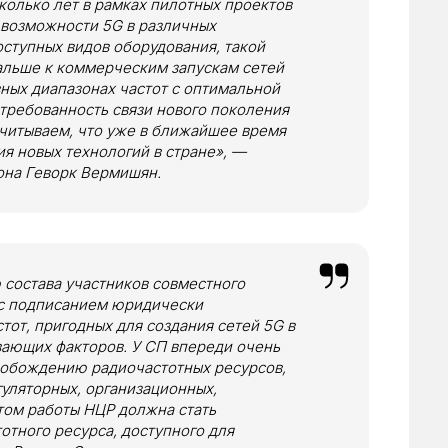
колько лет в рамках пилотных проектов
возможности 5G в различных
оступных видов оборудования, такой
альше к коммерческим запускам сетей
ных диапазонах частот с оптимальной
требованность связи нового поколения
считываем, что уже в ближайшее время
я новых технологий в стране», —
она Геворк Вермишян.
 состава участников совместного
с с подписанием юридически
от, пригодных для создания сетей 5G в
вающих факторов. У СП впереди очень
вобождению радиочастотных ресурсов,
гуляторных, организационных,
том работы НЦР должна стать
отного ресурса, доступного для