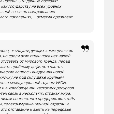
в России. Эти данные позволят
ак государству на всех уровнях
льной связи по выстраиванию
ового поколения», – отметил президент
торов, эксплуатирующих коммерческие
а, но среди этих стран пока нет нашей
отставать от мирового тренда, перед
ешить проблему дефицита частот,
ические вопросы внедрения новой
иночку не под силу даже крупным
астью международной группы VEON,
е и высвобождении частотных ресурсов,
тей связи в нескольких странах мира.
тникам совместного предприятия, чтобы
м, телекоммуникационной отрасли и
это отставание и выйти на передовые