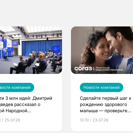
вости компаний
Новости компаний
ти 3 млн идей: Дмитрий
Сделайте первый шаг к
ведев рассказал о
рождению здорового
ой Народной
малыша — проверьте
грамме ЕР
репродуктивное здоров
 / 25.07.26
13:10 / 23.07.26
по ОМС!