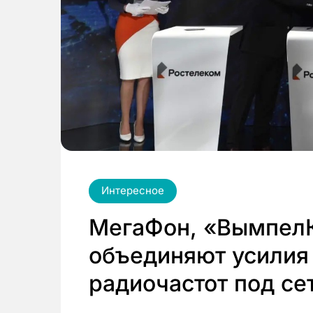
Интересное
МегаФон, «ВымпелК
объединяют усилия
радиочастот под се