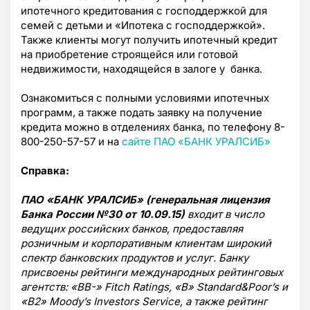
ипотечного кредитования с господдержкой для
семей с детьми и «Ипотека с господдержкой».
Также клиенты могут получить ипотечный кредит
на приобретение строящейся или готовой
недвижимости, находящейся в залоге у банка.
Ознакомиться с полными условиями ипотечных
программ, а также подать заявку на получение
кредита можно в отделениях банка, по телефону 8-
800-250-57-57 и на
сайте ПАО «БАНК УРАЛСИБ»
Справка:
ПАО «БАНК УРАЛСИБ» (генеральная лицензия
Банка России №30 от 10.09.15)
входит в число
ведущих российских банков, предоставляя
розничным и корпоративным клиентам широкий
спектр банковских продуктов и услуг. Банку
присвоены рейтинги международных рейтинговых
агентств: «В
B
-»
Fitch
Ratings
, «
B
»
Standard
&
Poor
’
s
и
«
B
2»
Moody
’
s
Investors
Service
,
а также рейтинг