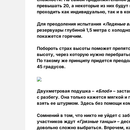
превышать 20, а некоторые из них буду
проходить как индивидуально, так и в к
Для преодоления испытания
«Ледяные в
резервуары глубиной 1,5 метра с холодн
покажется горячим.
Побороть страх высоты поможет препят
высоту, через которую нужно перебрать
По такому же принципу придется преодо
45 градусов.
Двухметровая подушка –
«Блоб»
– заста
с разбегу. Она только кажется мягкой и 
взять ее штурмом. Здесь без помощи ко
Сомнений в том, что никто не уйдет с за
участников ждут
«Грязные танцы»
– дес
довольно сложно выбраться. Впрочем, ка