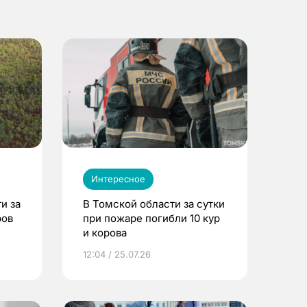
Интересное
и за
В Томской области за сутки
ров
при пожаре погибли 10 кур
и корова
12:04 / 25.07.26