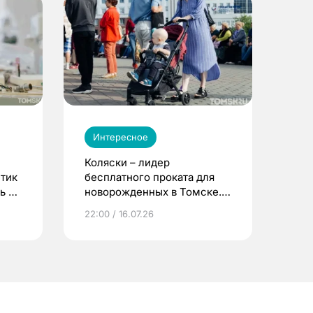
Интересное
Коляски – лидер
етик
бесплатного проката для
ь до
новорожденных в Томске.
Что еще берут родители?
22:00 / 16.07.26