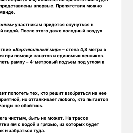
т представлены впервые. Препятствия можно
оманде.
анны»
участникам придется окунуться в
ой водой. После этого даже холодный воздух
ствие
«Вертикальный мир»
– стена 4,8 метра в
ся при помощи канатов и единомышленников.
леть
рампу – 4-метровый подъем под углом в
вит попотеть тех, кто решит взобраться на нее
приятной, но отталкивает любого, кто пытается
манды не обойтись.
бега чистым, быть не может. На трассе
ятки ям с водой и грязью, из которых будет
к и забраться туда.