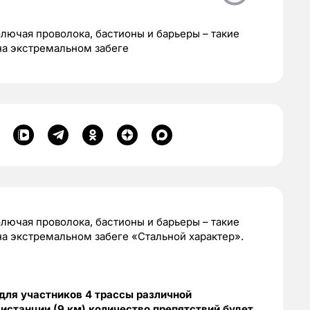
олючая проволока, бастионы и барьеры – такие
на экстремальном забеге
олючая проволока, бастионы и барьеры – такие
а экстремальном забеге «Стальной характер».
для участников 4 трассы различной
истанции (9 км) количество препятствий будет