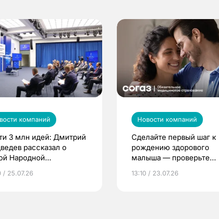
вости компаний
Новости компаний
ти 3 млн идей: Дмитрий
Сделайте первый шаг к
ведев рассказал о
рождению здорового
ой Народной
малыша — проверьте
грамме ЕР
репродуктивное здоров
 / 25.07.26
13:10 / 23.07.26
по ОМС!