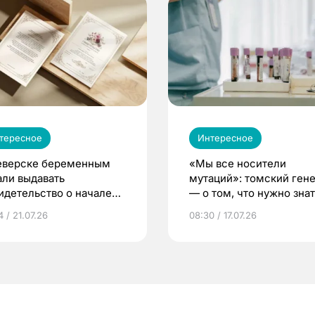
тересное
Интересное
еверске беременным
«Мы все носители
али выдавать
мутаций»: томский ген
идетельство о начале
— о том, что нужно знат
ни»
беременности
 / 21.07.26
08:30 / 17.07.26