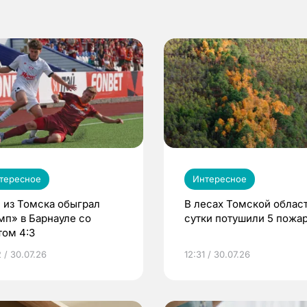
тересное
Интересное
 из Томска обыграл
В лесах Томской област
мп» в Барнауле со
сутки потушили 5 пожа
том 4:3
 / 30.07.26
12:31 / 30.07.26