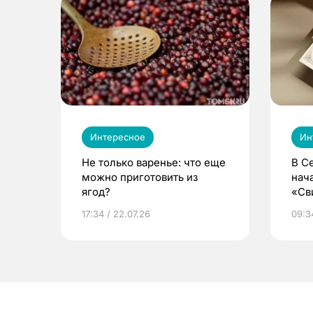
Интересное
Ин
Не только варенье: что еще
В С
можно приготовить из
нач
ягод?
«Св
жиз
17:34 / 22.07.26
09:34