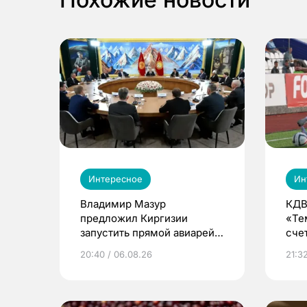
Интересное
Ин
Владимир Мазур
КДВ
предложил Киргизии
«Те
запустить прямой авиарейс
сче
из Томска
20:40 / 06.08.26
21:32