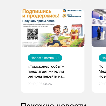
Новости компаний
Но
«Томскэнергосбыт»
Поч
предлагает жителям
Мед
региона перейти на
Нов
электронные квитанции и
про
09:10 / 03.08.26
20:10
выиграть призы
Похожие новости