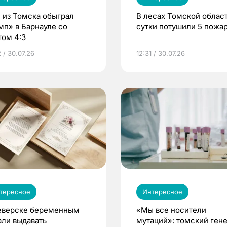
 из Томска обыграл
В лесах Томской област
мп» в Барнауле со
сутки потушили 5 пожа
том 4:3
 / 30.07.26
12:31 / 30.07.26
тересное
Интересное
еверске беременным
«Мы все носители
али выдавать
мутаций»: томский ген