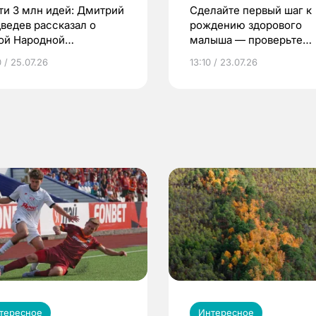
ти 3 млн идей: Дмитрий
Сделайте первый шаг к
ведев рассказал о
рождению здорового
ой Народной
малыша — проверьте
грамме ЕР
репродуктивное здоров
 / 25.07.26
13:10 / 23.07.26
по ОМС!
тересное
Интересное