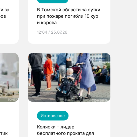
и за
В Томской области за сутки
ров
при пожаре погибли 10 кур
и корова
12:04 / 25.07.26
Интересное
Коляски – лидер
етик
бесплатного проката для