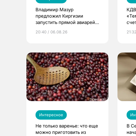
Владимир Мазур
КДВ
предложил Киргизии
«Те
запустить прямой авиарейс
сче
из Томска
20:40 / 06.08.26
21:32
Интересное
Ин
Не только варенье: что еще
В С
можно приготовить из
нач