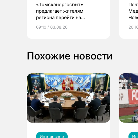
«Томскэнергосбыт»
Поч
предлагает жителям
Мед
региона перейти на
Нов
электронные квитанции и
про
09:10 / 03.08.26
20:10
выиграть призы
Похожие новости
Интересное
Ин