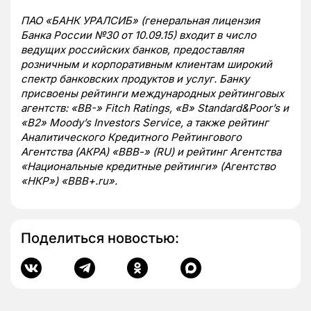
ПАО «БАНК УРАЛСИБ» (генеральная лицензия
Банка России №30 от 10.09.15) входит в число
ведущих российских банков, предоставляя
розничным и корпоративным клиентам широкий
спектр банковских продуктов и услуг. Банку
присвоены рейтинги международных рейтинговых
агентств: «В
B
-»
Fitch
Ratings
, «
B
»
Standard
&
Poor
’
s
и
«
B
2»
Moody
’
s
Investors
Service
,
а также рейтинг
Аналитического Кредитного Рейтингового
Агентства (АКРА) «ВВВ-» (
RU
) и рейтинг Агентства
«Национальные кредитные рейтинги» (Агентство
«НКР») «ВВВ+.ru».
Поделиться новостью: