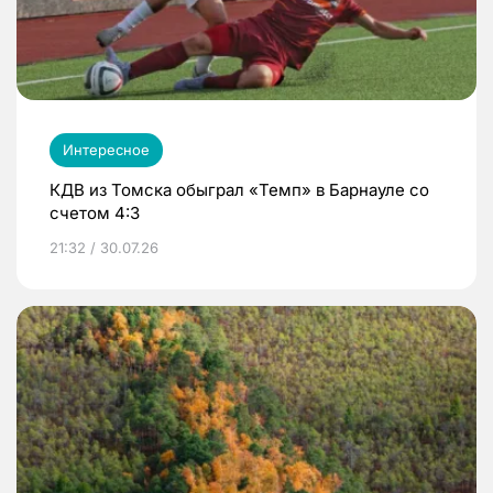
Интересное
КДВ из Томска обыграл «Темп» в Барнауле со
счетом 4:3
21:32 / 30.07.26