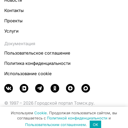
Новости
Контакты
Проекты
Услуги
Документация
Пользовательское соглашение
Политика конфиденциальности
Использование cookie
© 1997 – 2026 Городской портал Томск.ру.
Функционирует при финансовой поддержке
Используем
Cookie
. Продолжая пользоваться сайтом, вы
Министерства цифрового развития, связи и массовых
соглашаетесь с
Политикой конфиденциальности
и
коммуникаций Российской Федерации.
Пользовательским соглашением
.
OK