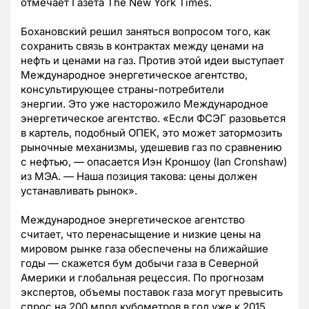
отмечает Газета The New York Times.
Бохановский решил заняться вопросом того, как
сохранить связь в контрактах между ценами на
нефть и ценами на газ. Против этой идеи выступает
Международное энергетическое агентство,
консультирующее страны-потребители
энергии. Это уже насторожило Международное
энергетическое агентство. «Если ФСЭГ разовьется
в картель, подобный ОПЕК, это может затормозить
рыночные механизмы, удешевив газ по сравнению
с нефтью, — опасается Иэн Кроншоу (Ian Cronshaw)
из МЭА. — Наша позиция такова: цены должен
устанавливать рынок».
Международное энергетическое агентство
считает, что перенасыщение и низкие цены на
мировом рынке газа обеспечены на ближайшие
годы — скажется бум добычи газа в Северной
Америки и глобальная рецессия. По прогнозам
экспертов, объемы поставок газа могут превысить
спрос на 200 млрд кубометров в год уже к 2015