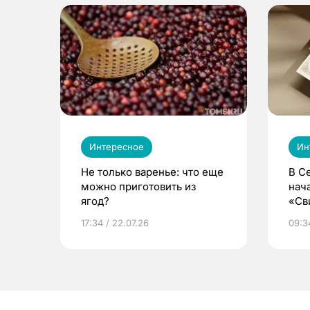
Интересное
Ин
Не только варенье: что еще
В С
можно приготовить из
нач
ягод?
«Св
жиз
17:34 / 22.07.26
09:34