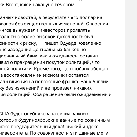
ки Brent, как и накануне вечером.
анных новостей, в результате чего доллар на
овался без существенных изменений. Опасения
ингов вынуждали инвесторов проявлять
а валюты с более высокой доходность был
нности к риску, — пишет Эдуард Коваленко,
уне заседания Центральных банков не
ональный банк, как и ожидалось, оставил
явил о прекращении покупок облигаций, что
ной политики. Кроме того, Центробанк обещал
ка восстановление экономики остается
али влияния на положение франка. Банк Англии
у без изменений и не произвел никаких
ния облигаций. Оба решение были ожидаемыми и
 США будет опубликована серия важных
которых будут ноябрьские данные по розничным
также предварительный декабрьский индекс
иверситета. По совокупности эти данные могут