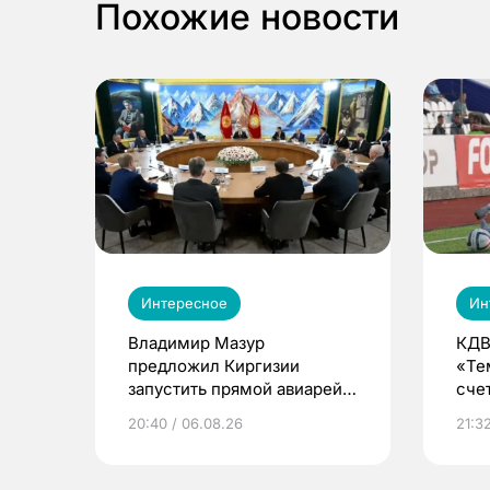
Похожие новости
Интересное
Ин
Владимир Мазур
КДВ
предложил Киргизии
«Те
запустить прямой авиарейс
сче
из Томска
20:40 / 06.08.26
21:32