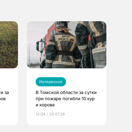
Интересное
и за
В Томской области за сутки
ров
при пожаре погибли 10 кур
и корова
12:04 / 25.07.26