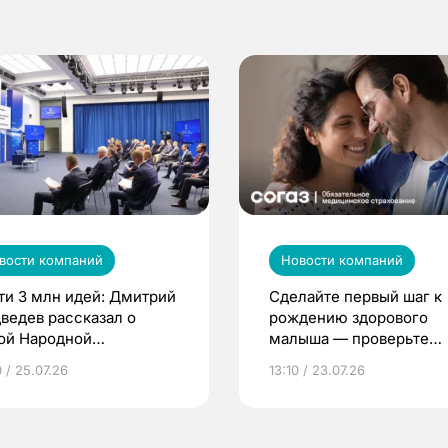
вости компаний
Новости компаний
ти 3 млн идей: Дмитрий
Сделайте первый шаг к
ведев рассказал о
рождению здорового
ой Народной
малыша — проверьте
грамме ЕР
репродуктивное здоров
 / 25.07.26
13:10 / 23.07.26
по ОМС!