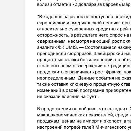
вблизи отметки 72 доллара за баррель мар
"В ходе дня на рынок не поступало неожид
европейской и американской сессии торг
относительно суверенных кредитных рейт
осторожность, в результате чего спрос н
сдержанным, несмотря на общий рост скло
аналитик ФК UMIS. — Состоявшиеся накан
преподнесли сюрпризов. Швейцарский наци
процентные ставки без изменений, но объ
стало сигналом о завершении нетрадицион
продолжить ограничивать рост франка, по
неопределенным. Данные события не оказ
также оставил ключевую процентную ставк
изменений в своей программе приобрете
не оказали влияния на фунт".
В продолжении он добавил, что сегодня в
макроэкономических показателей, среди 
продажам, ценам на импорт и экспорт, а 
настроений потребителей Мичиганского ун