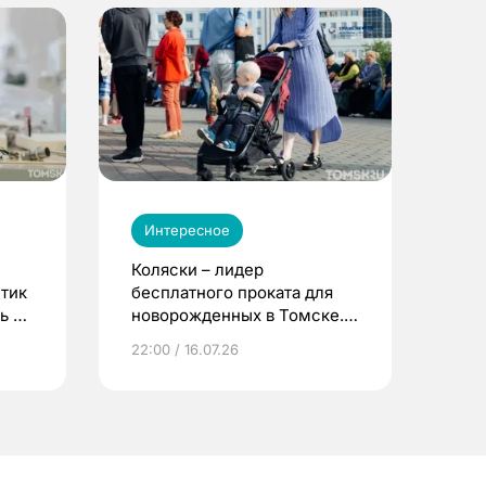
Интересное
Коляски – лидер
етик
бесплатного проката для
ь до
новорожденных в Томске.
Что еще берут родители?
22:00 / 16.07.26