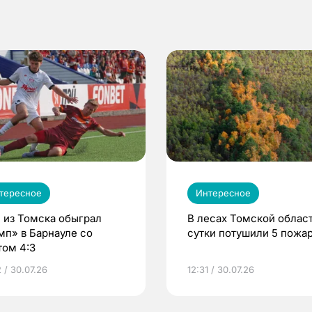
тересное
Интересное
 из Томска обыграл
В лесах Томской област
мп» в Барнауле со
сутки потушили 5 пожа
том 4:3
 / 30.07.26
12:31 / 30.07.26