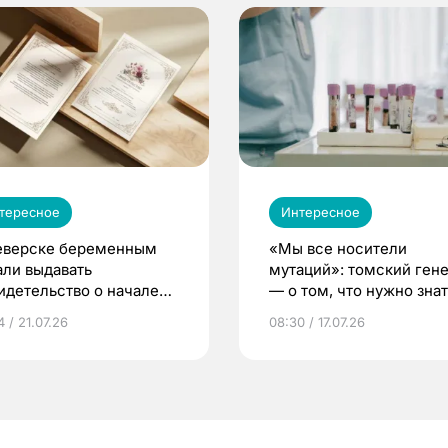
тересное
Интересное
еверске беременным
«Мы все носители
али выдавать
мутаций»: томский ген
идетельство о начале
— о том, что нужно знат
ни»
беременности
 / 21.07.26
08:30 / 17.07.26