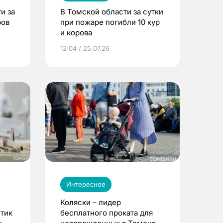
и за
В Томской области за сутки
ров
при пожаре погибли 10 кур
и корова
12:04 / 25.07.26
Интересное
Коляски – лидер
етик
бесплатного проката для