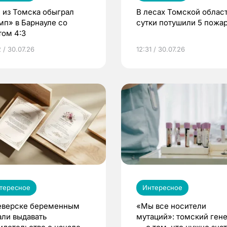
 из Томска обыграл
В лесах Томской област
мп» в Барнауле со
сутки потушили 5 пожа
том 4:3
 / 30.07.26
12:31 / 30.07.26
тересное
Интересное
еверске беременным
«Мы все носители
али выдавать
мутаций»: томский ген