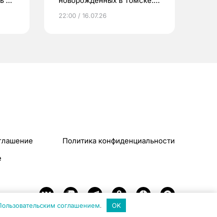
ь до
новорожденных в Томске.
Что еще берут родители?
22:00 / 16.07.26
глашение
Политика конфиденциальности
e
Пользовательским соглашением
.
OK