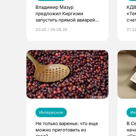
Владимир Мазур
КДВ
предложил Киргизии
«Те
запустить прямой авиарейс
сче
из Томска
20:40 / 06.08.26
21:32
Интересное
Ин
Не только варенье: что еще
В С
можно приготовить из
нач