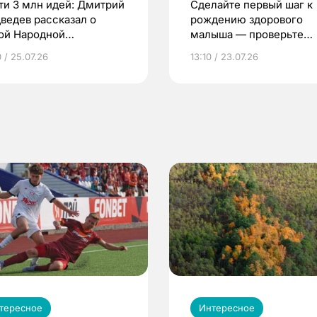
ти 3 млн идей: Дмитрий
Сделайте первый шаг к
ведев рассказал о
рождению здорового
ой Народной
малыша — проверьте
грамме ЕР
репродуктивное здоров
 / 25.07.26
13:10 / 23.07.26
по ОМС!
тересное
Интересное