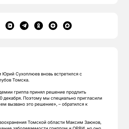
и Юрий Сухоплюев вновь встретился с
лубов Томска.
демии гриппа принял решение продлить
20 декабря. Поэтому мы специально пригласили
чем вызвано это решение», – обратился к
авоохранения Томской области Максим Заюков,
жение заболеваемости гриппом и ОРВИ, но оно