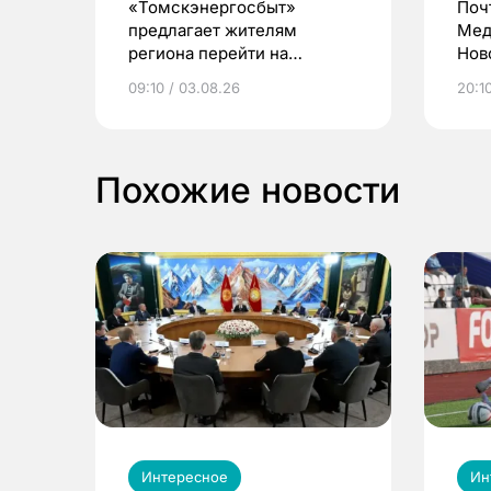
«Томскэнергосбыт»
Поч
предлагает жителям
Мед
региона перейти на
Нов
электронные квитанции и
про
09:10 / 03.08.26
20:10
выиграть призы
Похожие новости
Интересное
Ин