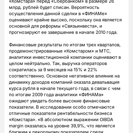
«Комстара» перед «Сбербанком» в размере 26
млрд. рублей будет списан. Вероятность
осуществления данной сделки в «ФИНАМе»
оценивают крайне высоко, поскольку она является
основной для реформы «Связьинвеста», и
прогнозируют ее завершение в начале 2010 года.
Финансовые результаты по итогам трех кварталов,
продемонстрированные «Комстаром» и МТС,
аналитики инвестиционной компании оценивают в
целом нейтрально. Так, выручка операторов
сократилась за 9 месяцев на 15% и 22%
соответственно. Основное негативное влияние на
динамику доходов компаний оказала девальвация
курса рубля в начале текущего года, в связи с чем
по итогам 2009 года аналитики «ФИНАМа»
ожидают увидеть более высокие финансовые
показатели. В исследовании особо отмечаются
отличные показатели рентабельности бизнеса
«Комстара». «В абсолютном выражении OIBDA
margin оказалась на уровне 39,9%, что является
близким к рекордному показателем среди