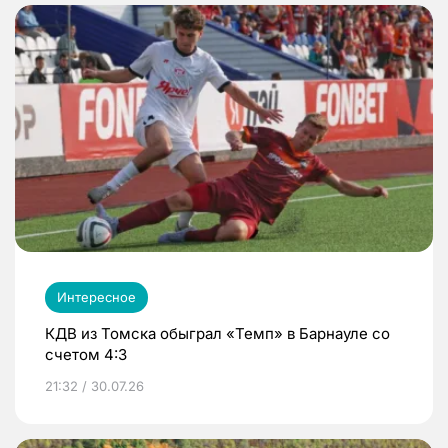
Интересное
КДВ из Томска обыграл «Темп» в Барнауле со
счетом 4:3
21:32 / 30.07.26